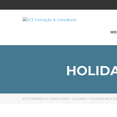
HO
HOLID
ECE FORMAÇÃO & CONSULTORIA
>
GALLERIES
>
HOLIDAYS WITH C