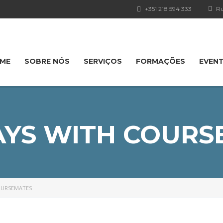
+351 218 594 333
Ru
ME
SOBRE NÓS
SERVIÇOS
FORMAÇÕES
EVEN
AYS WITH COURS
OURSEMATES