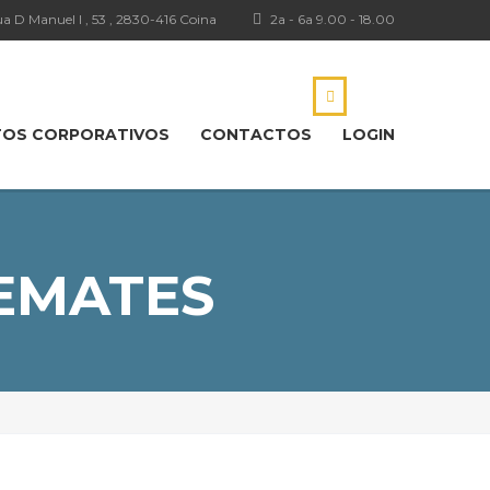
a D Manuel I , 53 , 2830-416 Coina
2a - 6a 9.00 - 18.00
TOS CORPORATIVOS
CONTACTOS
LOGIN
EMATES