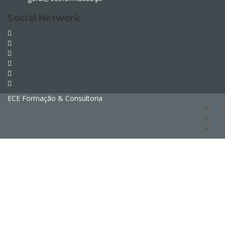
Social Network
ECE Formação & Consultoria
Sign In
The password must have a minimum of 8
characters of numbers and letters, contain at least 1 capital letter