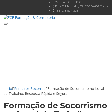
2a - 6a 9.00 - 18.00
Rua D Manuel I , 53 , 2830-416 Coina
+351 218 594 333
Toggle navigation
Tem alguma pergunta?
Enviar Inquérito
Mensagem enviada.
Fechar
Início
Primeiros Socorros
Formação de Socorrismo no Local
de Trabalho: Resposta Rápida e Segura
Formação de Socorrismo