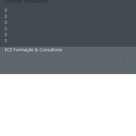
Social Network
ECE Formação & Consultoria
Sign In
The password must have a minimum of 8
characters of numbers and letters, contain at least 1 capital letter