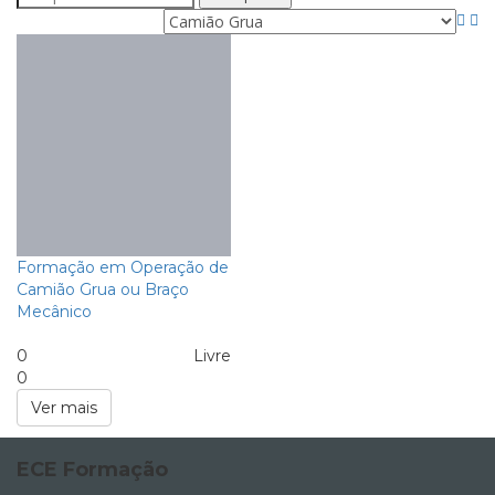
Formação em Operação de
Camião Grua ou Braço
Mecânico
0
Livre
0
Ver mais
ECE Formação